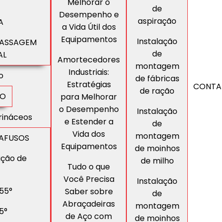
Melhorar o
de
Desempenho e
aspiração
A
a Vida Útil dos
Equipamentos
Instalação
PASSAGEM
de
AL
Amortecedores
montagem
Industriais:
o
de fábricas
Estratégias
CONTA
de ração
ÃO
para Melhorar
o Desempenho
Instalação
rináceos
e Estender a
de
Vida dos
montagem
RAFUSOS
Equipamentos
de moinhos
ação de
de milho
Tudo o que
Você Precisa
Instalação
55°
Saber sobre
de
Abraçadeiras
montagem
5°
de Aço com
de moinhos