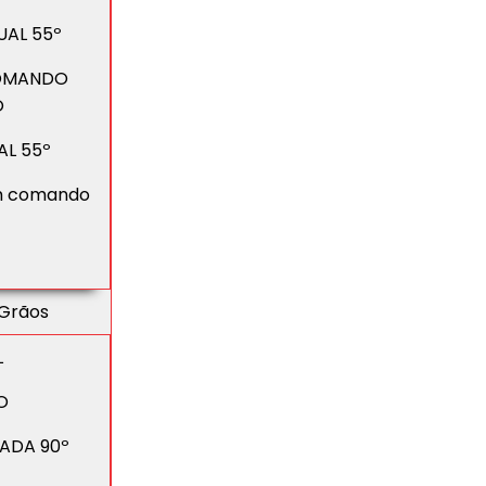
UAL 55º
COMANDO
O
AL 55º
om comando
 Grãos
L
O
ADA 90º