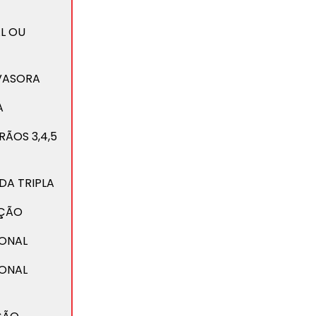
L OU
VASORA
A
ÃOS 3,4,5
DA TRIPLA
AÇÃO
IONAL
IONAL