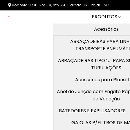
Rodovia BR 101 km 114, n°2650 Galpao 06 - Itajaí - SC
PRODUTOS
Acessórios
ABRAÇADEIRAS PARA LINH
TRANSPORTE PNEUMÁT
ABRAÇADEIRAS TIPO ’U’ PARA 
TUBULAÇÕES
Acessórios para Plansif
Anel de Junção com Engate Ráp
de Vedação
BATEDORES E EXPULSADORES
GAIOLAS P/FILTROS DE 