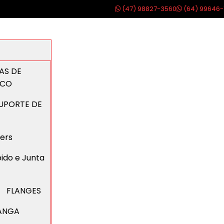
(47) 98827-3560
(64) 99646-
AS DE
ICO
SUPORTE DE
ters
ido e Junta
FLANGES
MANGA