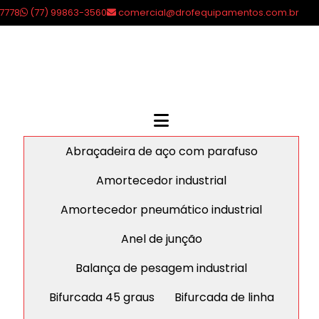
7778
(77) 99863-3560
comercial@drofequipamentos.com.br
Abraçadeira de aço com parafuso
Amortecedor industrial
Amortecedor pneumático industrial
Anel de junção
Balança de pesagem industrial
Bifurcada 45 graus
Bifurcada de linha