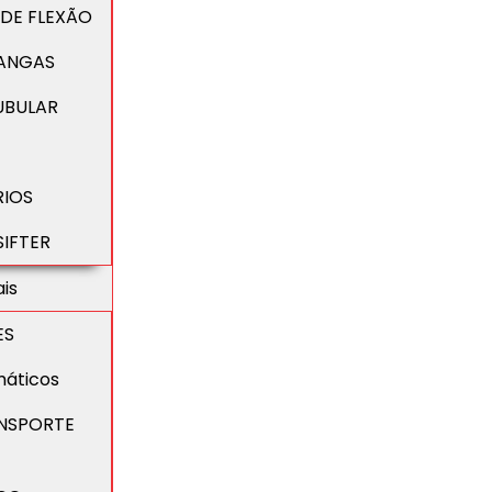
 DE FLEXÃO
ANGAS
UBULAR
RIOS
SIFTER
ais
ES
máticos
ANSPORTE