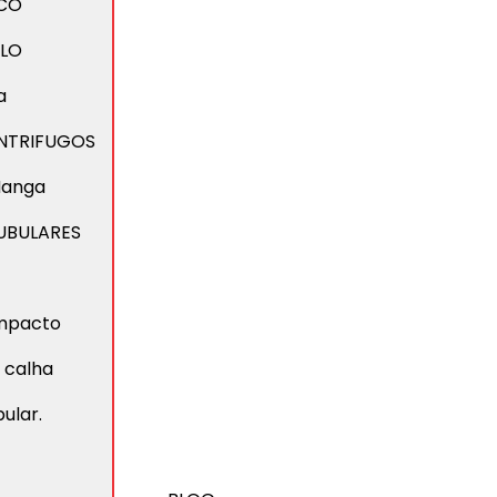
CO
ILO
a
NTRIFUGOS
 Manga
UBULARES
ompacto
 calha
ular.