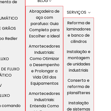
BLOG
amento de
Abraçadeira de
SERVIÇOS
aço com
EUMÁTICO
Reforma de
parafuso: Guia
DE GRÃOS
laminadores
Completo para
e banco de
Escolher a Ideal
po Redler
cilindros
Amortecedores
A
Instalação e
Industriais:
montagem
Como Otimizar
LUXO
de unidades
o Desempenho
 DE FLUXO
industriais
e Prolongar a
ÁTICO
Vida Útil dos
Conserto e
Equipamentos
V
reforma de
plansifteres
Amortecedores
FLUXO
Industriais:
Instalação
om comando
Entenda Como
de sistemas