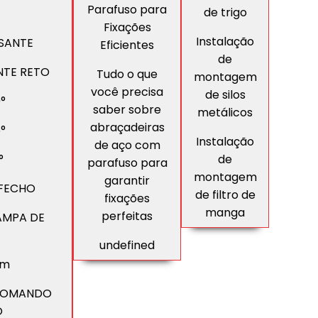
Parafuso para
de trigo
Fixações
Instalação
SANTE
Eficientes
de
NTE RETO
Tudo o que
montagem
você precisa
de silos
°
saber sobre
metálicos
abraçadeiras
°
Instalação
de aço com
de
°
parafuso para
montagem
garantir
 FECHO
de filtro de
fixações
manga
perfeitas
AMPA DE
undefined
mm
 COMANDO
O