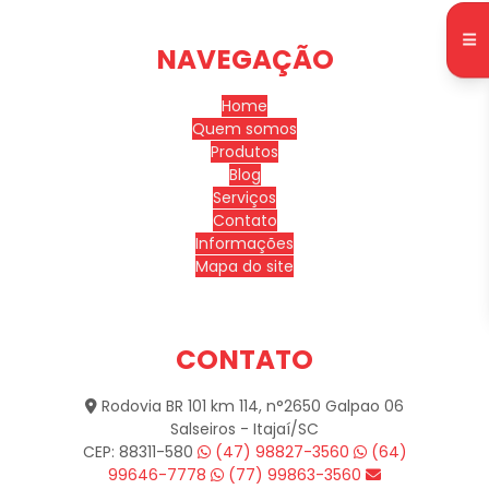
NAVEGAÇÃO
Home
Quem somos
Produtos
Blog
Serviços
Contato
Informações
Mapa do site
CONTATO
Rodovia BR 101 km 114, n°2650 Galpao 06
Salseiros - Itajaí/SC
CEP: 88311-580
(47) 98827-3560
(64)
99646-7778
(77) 99863-3560