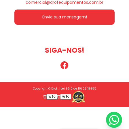
comercial@drofequipamentos.com.br
Envie sua mensagem!
SIGA-NOS!
Copyright © Drof . (Lei 9610 de 19/02/1998)
W3C
W3C