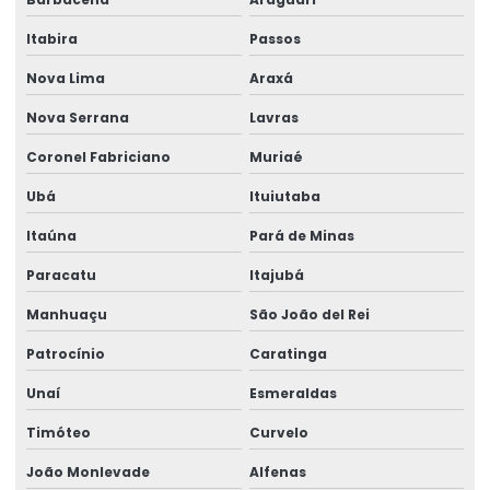
Itabira
Passos
Nova Lima
Araxá
Nova Serrana
Lavras
Coronel Fabriciano
Muriaé
Ubá
Ituiutaba
Itaúna
Pará de Minas
Paracatu
Itajubá
Manhuaçu
São João del Rei
Patrocínio
Caratinga
Unaí
Esmeraldas
Timóteo
Curvelo
João Monlevade
Alfenas