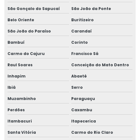
São Gonçalo do Sapucaí
São João da Ponte
Belo Oriente
Buritizeiro
São João do Paraíso
Carandaí
Bambuí
Corinto
Carmo do Cajuru
Francisco Sá
Raul Soares
Conceição do Mato Dentro
Inhapim
Abaeté
Ibiá
Serro
Muzambinho
Paraguaçu
Perdões
Caxambu
Itambacuri
Itapecerica
Santa Vitória
Carmo do Rio Claro