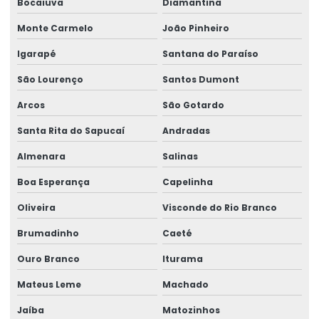
Bocaiuva
Diamantina
Monte Carmelo
João Pinheiro
Igarapé
Santana do Paraíso
São Lourenço
Santos Dumont
Arcos
São Gotardo
Santa Rita do Sapucaí
Andradas
Almenara
Salinas
Boa Esperança
Capelinha
Oliveira
Visconde do Rio Branco
Brumadinho
Caeté
Ouro Branco
Iturama
Mateus Leme
Machado
Jaíba
Matozinhos