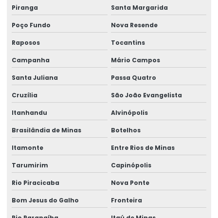
Piranga
Santa Margarida
Poço Fundo
Nova Resende
Raposos
Tocantins
Campanha
Mário Campos
Santa Juliana
Passa Quatro
Cruzília
São João Evangelista
Itanhandu
Alvinópolis
Brasilândia de Minas
Botelhos
Itamonte
Entre Rios de Minas
Tarumirim
Capinópolis
Rio Piracicaba
Nova Ponte
Bom Jesus do Galho
Fronteira
Rio Paranaíba
Itaú de Minas