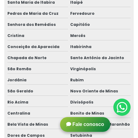
Santa Maria de Itabira
Itaipé
Pedras de Maria da Cruz
Fervedouro
Senhora dos Remédios
Capitólio
Cristina
Mercês
Conceição da Aparecida
Itabirinha
Chapada do Norte
Santo Antônio do Jacinto
São Romão
Virginópolis
Jordânia
Rubim
São Geraldo
Novo Oriente de Minas
Rio Acima
Divisópolis
Centralina
Bonito de Minas
Fale conosco
Bela Vista de Minas
São Sebastião do Maranhão
Dores de Campos
Setubinha