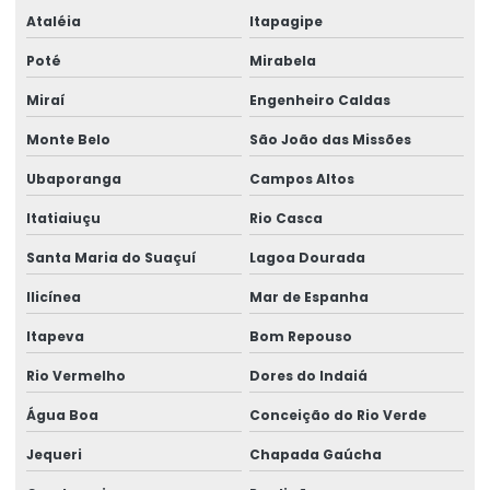
Ataléia
Itapagipe
Poté
Mirabela
Miraí
Engenheiro Caldas
Monte Belo
São João das Missões
Ubaporanga
Campos Altos
Itatiaiuçu
Rio Casca
Santa Maria do Suaçuí
Lagoa Dourada
Ilicínea
Mar de Espanha
Itapeva
Bom Repouso
Rio Vermelho
Dores do Indaiá
Água Boa
Conceição do Rio Verde
Jequeri
Chapada Gaúcha