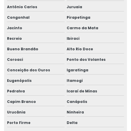
Antônio Carlos
Juruaia
Congonhal
Pirapetinga
Jacinto
Carmo da Mata
Recreio
Ibiraci
Bueno Brandão
Alto Rio Doce
Coroaci
Ponto dos Volantes
Conceição dos Ouros
Igaratinga
Eugenópolis
Itamogi
Pedralva
Icaraí de Minas
Capim Branco
Canápolis
Urucânia
Ninheira
Porto Firme
Delta