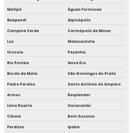
Matipó
Águas Formosas
Baependi
Alpinópolis
Campina Verde
Carmópolis de Minas
Luz
Malacacheta
Urucuia
Peçanha
Rio Pomba
Nova Era
Borda da Mata
São Domingos do Prata
Padre Paraíso
Santo Antônio do Amparo
Arinos
Resplendor
Lima Duarte
Itacarambi
Cássia
Bom Sucesso
Perdizes
Ipaba