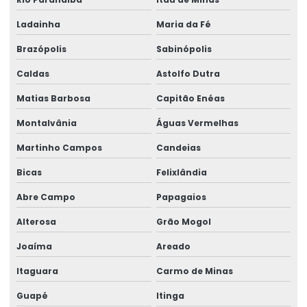
Ladainha
Maria da Fé
Brazópolis
Sabinópolis
Caldas
Astolfo Dutra
Matias Barbosa
Capitão Enéas
Montalvânia
Águas Vermelhas
Martinho Campos
Candeias
Bicas
Felixlândia
Abre Campo
Papagaios
Alterosa
Grão Mogol
Joaíma
Areado
Itaguara
Carmo de Minas
Guapé
Itinga