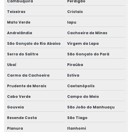
Cambuquira
Perdigão
Teixeiras
Cristais
Mato Verde
Iapu
Andrelândia
Cachoeira de Minas
São Gonçalo do Rio Abaixo
Virgem da Lapa
Serra do Salitre
São Gonçalo do Pará
Ubaí
Piraúba
Carmo da Cachoeira
Estiva
Prudente de Morais
Caetanópolis
Cabo Verde
Campo do Meio
Gouveia
São João do Manhuaçu
Resende Costa
São Tiago
Planura
Itanhomi