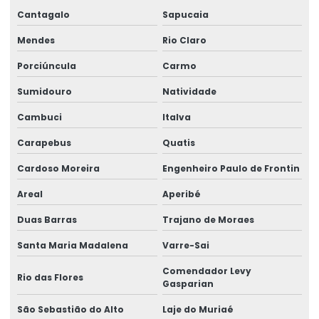
Cantagalo
Sapucaia
Mendes
Rio Claro
Porciúncula
Carmo
Sumidouro
Natividade
Cambuci
Italva
Carapebus
Quatis
Cardoso Moreira
Engenheiro Paulo de Frontin
Areal
Aperibé
Duas Barras
Trajano de Moraes
Santa Maria Madalena
Varre-Sai
Comendador Levy
Rio das Flores
Gasparian
São Sebastião do Alto
Laje do Muriaé