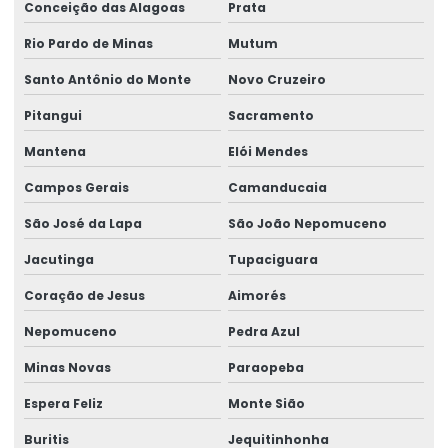
Conceição das Alagoas
Prata
Rio Pardo de Minas
Mutum
Santo Antônio do Monte
Novo Cruzeiro
Pitangui
Sacramento
Mantena
Elói Mendes
Campos Gerais
Camanducaia
São José da Lapa
São João Nepomuceno
Jacutinga
Tupaciguara
Coração de Jesus
Aimorés
Nepomuceno
Pedra Azul
Minas Novas
Paraopeba
Espera Feliz
Monte Sião
Buritis
Jequitinhonha