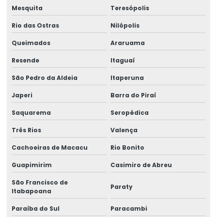
Mesquita
Teresópolis
Tubulação de grãos
Rio das Ostras
Nilópolis
Valor silo metálico
Queimados
Araruama
Válvula borboleta preço
Resende
Itaguaí
Valvula de desvio
São Pedro da Aldeia
Itaperuna
Válvula de desvio de fluxo
Japeri
Barra do Piraí
Valvula guilhotina
Saquarema
Seropédica
Valvula guilhotina pneumatica
Três Rios
Valença
Válvula rotativa preço
Cachoeiras de Macacu
Rio Bonito
Válvulas rotativas
Guapimirim
Casimiro de Abreu
Válvulas rotativas fabricantes
São Francisco de
Paraty
Itabapoana
Paraíba do Sul
Paracambi