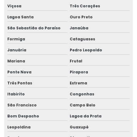
Viçosa
Três Corações
Lagoa Santa
Ouro Preto
São Sebastião do Paraíso
Janaúba
Formiga
Cataguases
Januária
Pedro Leopoldo
Mariana
Frutal
Ponte Nova
Pirapora
Três Pontas
Extrema
Itabirito
Congonhas
São Francisco
Campo Belo
Bom Despacho
Lagoa da Prata
Leopoldina
Guaxupé