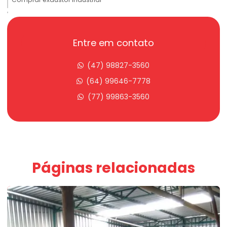
Correia transportadora alimentícia
Correia transportadora alimentos
Entre em contato
Correia transportadora industrial
(47) 98827-3560
Correia transportadora mineração
(64) 99646-7778
(77) 99863-3560
Correia transportadora preço
Degerminador de milho
Degerminadora
Dosador industrial preço
Páginas relacionadas
Dosadores gravimétricos
Elevador de canecas para grãos
Elevador de canecas preço