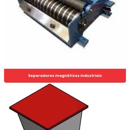
Fabricantes de dosadores industriais
Fabricantes de misturadores industriais
Fábricas de silos metálicos
Filtro cartucho industrial
Filtro de manga
Filtro manga industrial
Filtro manga industrial preço
Separadores magnéticos industriais
Filtro de manga para silo de cimento
Filtro de mangas pulse jet
Floculadores
Imã tubular