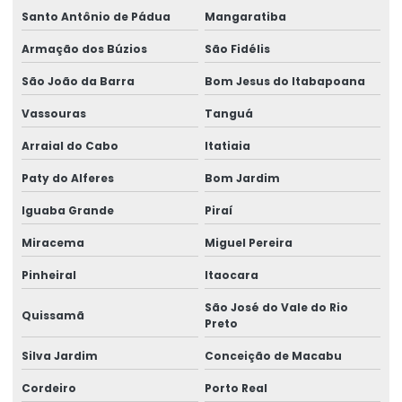
Santo Antônio de Pádua
Mangaratiba
Armação dos Búzios
São Fidélis
São João da Barra
Bom Jesus do Itabapoana
Vassouras
Tanguá
Arraial do Cabo
Itatiaia
Paty do Alferes
Bom Jardim
Iguaba Grande
Piraí
Miracema
Miguel Pereira
Pinheiral
Itaocara
São José do Vale do Rio
Quissamã
Preto
Silva Jardim
Conceição de Macabu
Cordeiro
Porto Real