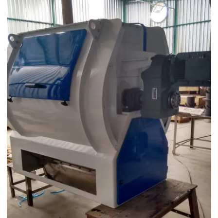
Elevador de canecas à venda
Elevadores de canecas fabricantes
Empresas fabricantes de silos
Empresas fabricantes de silos e secadores
Equipamentos para moagem
Equipamentos para moagem de milho
Equipamentos para moagem de trigo
Equipamentos para moinho de milho
Espalhador de grãos para silos
Exaustor centrifugo
Exaustor centrífugo comprar