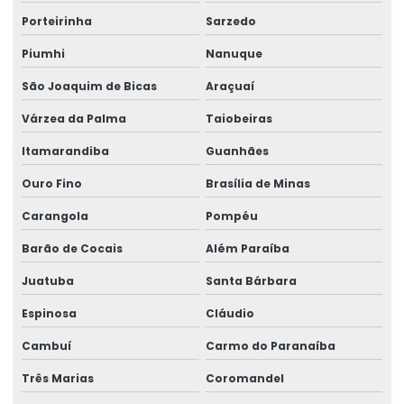
Porteirinha
Sarzedo
Piumhi
Nanuque
São Joaquim de Bicas
Araçuaí
Várzea da Palma
Taiobeiras
Itamarandiba
Guanhães
Ouro Fino
Brasília de Minas
Carangola
Pompéu
Barão de Cocais
Além Paraíba
Juatuba
Santa Bárbara
Espinosa
Cláudio
Cambuí
Carmo do Paranaíba
Três Marias
Coromandel