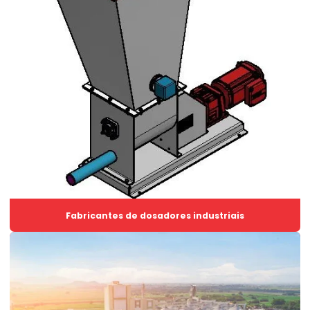
Laminador industrial
Misturadores industriais para sólidos
Peneira de segurança
Plansifter
Plansifter de segurança
Rosca transportadora
Rosca transportadora de grãos
Rosca transportadora helicoidal
Fabricantes de dosadores industriais
Rosca transportadora helicoidal inox
Rosca transportadora helicoidal tubular
Rosca transportadora inox
Rosca transportadora moinho