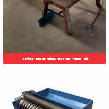
Exaustor centrifugo industrial
Exaustor centrífugo valor
Extrator de silo
Fábrica de silos
Fábrica de silos para ração
Fabricação rosca transportadora
Fabricação de silos
Fabricantes de misturadores industriais
Fabricação de silos metálicos
Fabricante de dosadores
Fabricante de rosca transportadora helicoidal inox
Fabricante de silos para grãos
Fabricante válvula borboleta