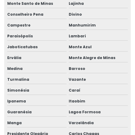
Monte Santo de Minas
Lajinha
Conselheiro Pena
Divino
Campestre
Manhumirim
Paraisópolis
Lambari
Jaboticatubas
Monte Azul
Ervália
Monte Alegre de Minas
Medina
Barroso
Turmalina
Vazante
Simonésia
Caraí
Ipanema
Itaobim
Guaranésia
Lagoa Formosa
Manga
Varzelândia
Presidente Olegário
Carlos Chagas