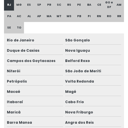
Transportador de arraste tipo redler
GO e
RJ
MG
ES
SP
PR
SC
RS
PE
BA
CE
AM
DF
Transportador de arraste tubular
PA
AC
AL
AP
MA
MT
MS
PB
PI
RN
RO
RR
Transportadores de arraste
SE
TO
Transporte pneumatico a vácuo
Rio de Janeiro
São Gonçalo
Transporte a vácuo
Duque de Caxias
Nova Iguaçu
Tubo de aço inox 304
Campos dos Goytacazes
Belford Roxo
Tubo de aço inox preço
Niterói
São João de Meriti
Tubo revestido polietileno
Petrópolis
Volta Redonda
Tubo revestimento
Macaé
Magé
Tubulação de aço inox
Itaboraí
Cabo Frio
Tubulação de aço inoxidável
Maricá
Nova Friburgo
Barra Mansa
Angra dos Reis
Tubulação de aspiração